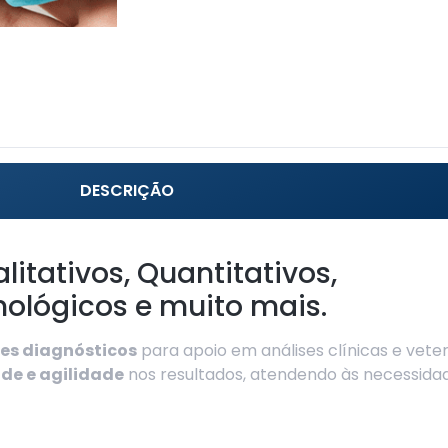
DESCRIÇÃO
litativos, Quantitativos,
ológicos e muito mais.
tes diagnósticos
para apoio em análises clínicas e veter
ade e agilidade
nos resultados, atendendo às necessidad