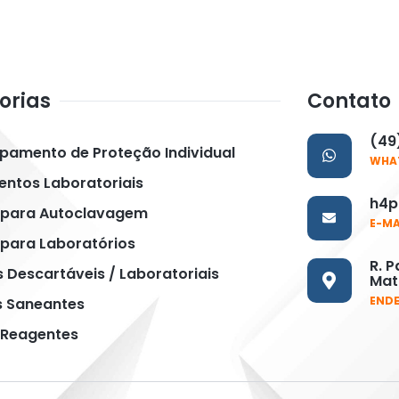
orias
Contato
(49
uipamento de Proteção Individual
WHA
ntos Laboratoriais
h4p
 para Autoclavagem
E-MA
para Laboratórios
R. P
s Descartáveis / Laboratoriais
Matr
END
s Saneantes
 Reagentes