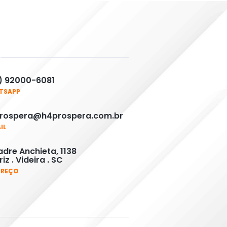
) 92000-6081
TSAPP
rospera@h4prospera.com.br
IL
adre Anchieta, 1138
iz . Videira . SC
EREÇO