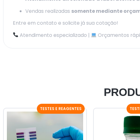
Vendas realizadas
somente mediante orça
Entre em contato e solicite já sua cotação!
Atendimento especializado |
Orçamentos rápi
PRODU
TESTES E REAGENTES
TEST