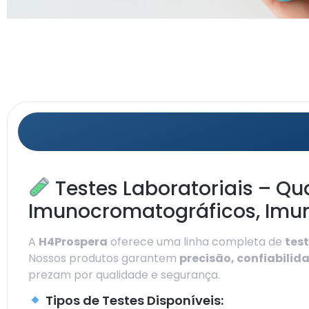
Testes Laboratoriais – Qua
Imunocromatográficos, Imun
A
H4Prospera
oferece uma linha completa de
tes
Nossos produtos garantem
precisão, confiabilid
prezam por qualidade e segurança.
Tipos de Testes Disponíveis: