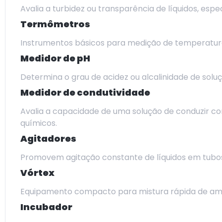
Avalia a turbidez ou transparência de líquidos, esp
Termômetros
Instrumentos básicos para medição de temperatura 
Medidor de pH
Determina o grau de acidez ou alcalinidade de solu
Medidor de condutividade
Avalia a capacidade de uma solução de conduzir cor
químicos.
Agitadores
Promovem agitação constante de líquidos em tubos 
Vórtex
Equipamento compacto para mistura rápida de amos
Incubador