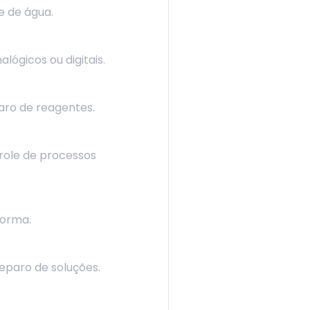
e de água.
ógicos ou digitais.
aro de reagentes.
trole de processos
forma.
eparo de soluções.