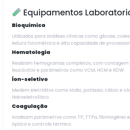
Equipamentos Laboratori
Bioquímica
Utilizados para análises clínicas como glicose, co
leitura fotométrica e alta capacidade de processa
Hematologia
Realizam hemogramas completos, com contagem de 
leucócitos e parâmetros como VCM, HCM e RDW.
Íon-seletivo
Medem eletrólitos como sódio, potássio, cálcio e clo
hidroeletrolítico.
Coagulação
Analisam parâmetros como TP, TTPa, fibrinogênio 
óptica e controle térmico.