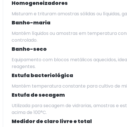
Homogeneizadores
Misturam e trituram amostras sólidas ou líquidas, g
Banho-maria
Mantêm líquidos ou amostras em temperatura cons
controlado.
Banho-seco
Equipamento com blocos metálicos aquecidos, idea
reagentes.
Estufa bacteriológica
Mantém temperatura constante para cultivo de mic
Estufa de secagem
Utilizada para secagem de vidrarias, amostras e e
acima de 100°C.
Medidor de claro livre e total