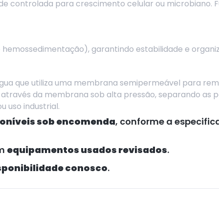
e controlada para crescimento celular ou microbiano.
 hemossedimentação), garantindo estabilidade e organiz
água que utiliza uma membrana semipermeável para remo
 através da membrana sob alta pressão, separando as pa
 uso industrial.
poníveis sob encomenda
, conforme a especifi
om
equipamentos usados revisados
.
isponibilidade conosco
.