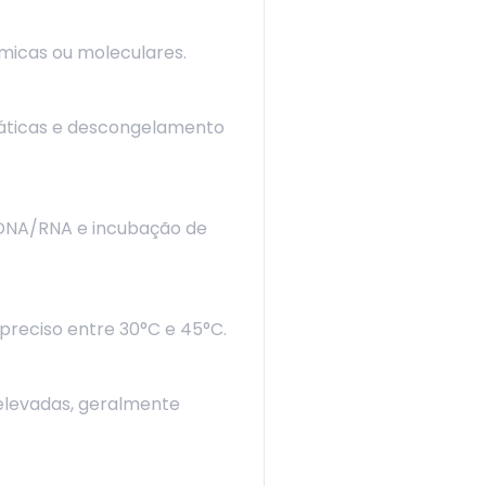
ímicas ou moleculares.
áticas e descongelamento
 DNA/RNA e incubação de
preciso entre 30°C e 45°C.
 elevadas, geralmente