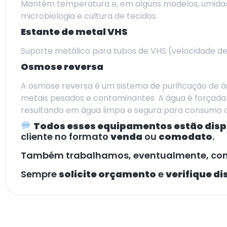
Mantém temperatura e, em alguns modelos, umidad
microbiologia e cultura de tecidos.
Estante de metal VHS
Suporte metálico para tubos de VHS (velocidade de
Osmose reversa
A osmose reversa é um sistema de purificação de 
metais pesados e contaminantes. A água é forçada
resultando em água limpa e segura para consumo ou
Todos esses equipamentos estão dis
cliente no formato
venda
ou
comodato
.
Também trabalhamos, eventualmente, c
Sempre
solicite orçamento
e
verifique d