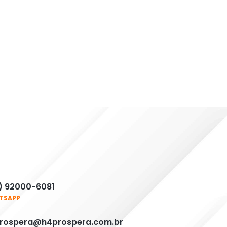
) 92000-6081
TSAPP
rospera@h4prospera.com.br