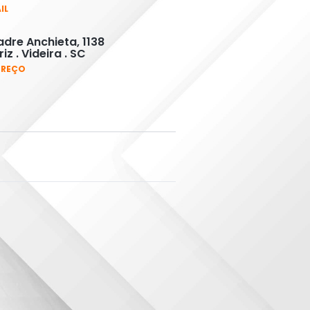
IL
adre Anchieta, 1138
iz . Videira . SC
EREÇO