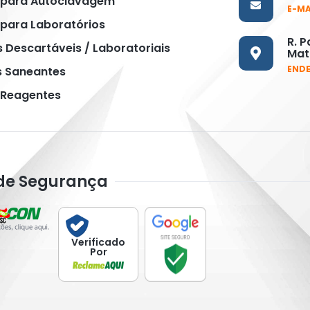
 para Autoclavagem
E-MA
para Laboratórios
R. P
s Descartáveis / Laboratoriais
Matr
END
s Saneantes
 Reagentes
 de Segurança
Verificado
Por