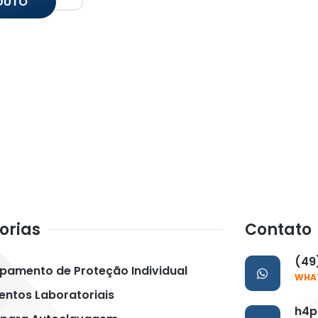
DUTO
orias
Contato
(49
uipamento de Proteção Individual
WHA
ntos Laboratoriais
h4p