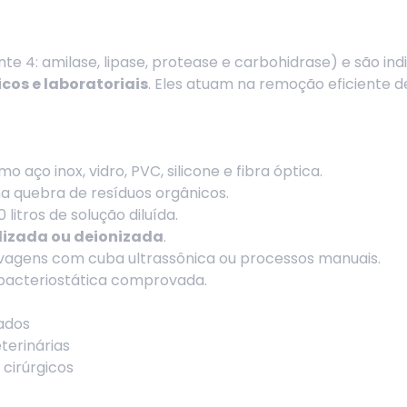
e 4: amilase, lipase, protease e carbohidrase) e são in
cos e laboratoriais
. Eles atuam na remoção eficiente 
o aço inox, vidro, PVC, silicone e fibra óptica.
na quebra de resíduos orgânicos.
0 litros de solução diluída.
lizada ou deionizada
.
lavagens com cuba ultrassônica ou processos manuais.
acteriostática comprovada.
lados
terinárias
 cirúrgicos