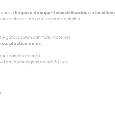
l para a
limpeza de superfícies delicadas e utensílios 
mpeza eficaz sem agressividade química.
s e gordura sem danificar materiais.
ca, plástico e inox
.
acterístico discreto.
ível em embalagens de até 5 litros.
ios