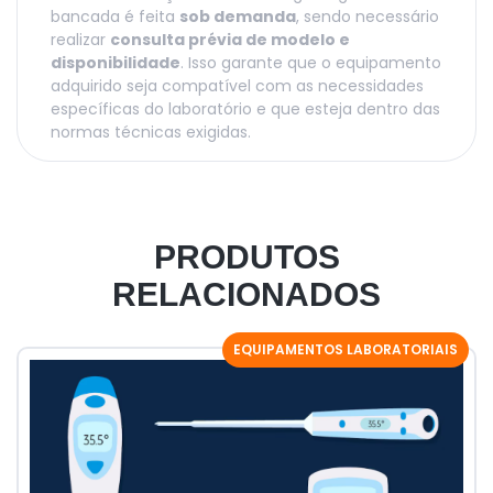
bancada é feita
sob demanda
, sendo necessário
realizar
consulta prévia de modelo e
disponibilidade
. Isso garante que o equipamento
adquirido seja compatível com as necessidades
específicas do laboratório e que esteja dentro das
normas técnicas exigidas.
PRODUTOS
RELACIONADOS
EQUIPAMENTOS LABORATORIAIS