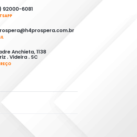
) 92000-6081
TSAPP
rospera@h4prospera.com.br
IL
adre Anchieta, 1138
iz . Videira . SC
EREÇO