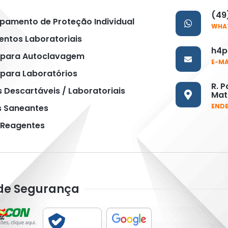
(49
uipamento de Proteção Individual
WHA
ntos Laboratoriais
h4p
 para Autoclavagem
E-MA
para Laboratórios
R. P
s Descartáveis / Laboratoriais
Matr
END
s Saneantes
 Reagentes
 de Segurança